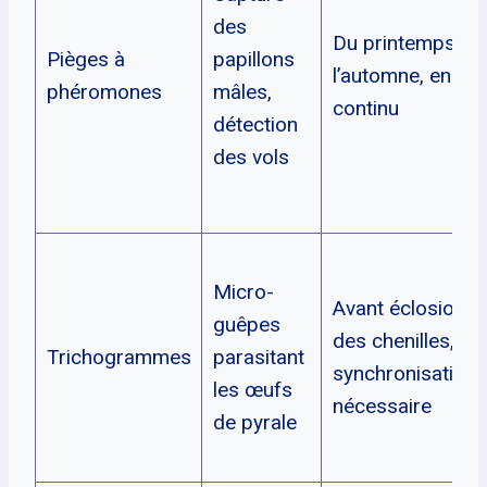
des
Du printemps à
Pièges à
papillons
l’automne, en
phéromones
mâles,
continu
détection
des vols
Micro-
Avant éclosion
guêpes
des chenilles,
Trichogrammes
parasitant
synchronisation
les œufs
nécessaire
de pyrale