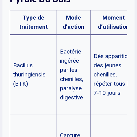
Type de
Mode
Moment
traitement
d’action
d’utilisation
Bactérie
Dès apparition
ingérée
Bacillus
des jeunes
par les
thuringiensis
chenilles,
chenilles,
(BTK)
répéter tous les
paralyse
7-10 jours
digestive
Capture