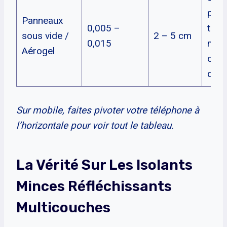
perf
Panneaux
0,005 –
très
sous vide /
2 – 5 cm
0,015
mise
Aérogel
œuv
déli
Sur mobile, faites pivoter votre téléphone à
l’horizontale pour voir tout le tableau.
La Vérité Sur Les Isolants
Minces Réfléchissants
Multicouches