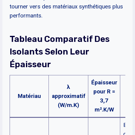
tourner vers des matériaux synthétiques plus
performants.
Tableau Comparatif Des
Isolants Selon Leur
Épaisseur
Épaisseur
λ
pour R =
Matériau
approximatif
Re
3,7
(W/m.K)
m².K/W
Bon 
quali