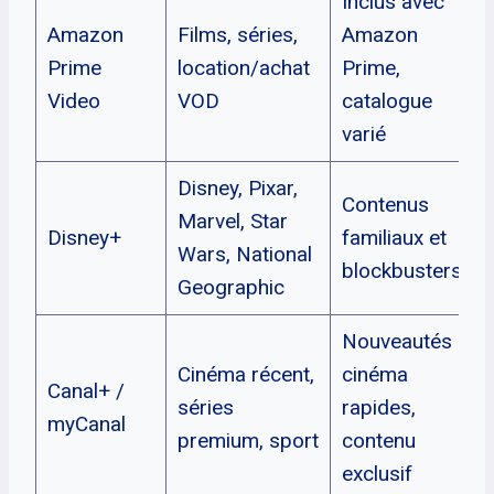
Inclus avec
Amazon
Films, séries,
Amazon
Prime
location/achat
Prime,
o
Video
VOD
catalogue
varié
Disney, Pixar,
Contenus
Marvel, Star
5
Disney+
familiaux et
Wars, National
blockbusters
Geographic
Nouveautés
Cinéma récent,
cinéma
Canal+ /
À
séries
rapides,
myCanal
premium, sport
contenu
exclusif