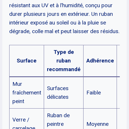
résistant aux UV et à l’humidité, conçu pour
durer plusieurs jours en extérieur. Un ruban
intérieur exposé au soleil ou à la pluie se
dégrade, colle mal et peut laisser des résidus.
Type de
D
Surface
ruban
Adhérence
re
recommandé
Mur
Surfaces
fraîchement
Faible
24 
délicates
peint
Ruban de
Verre /
peintre
Moyenne
3–7
carrelage