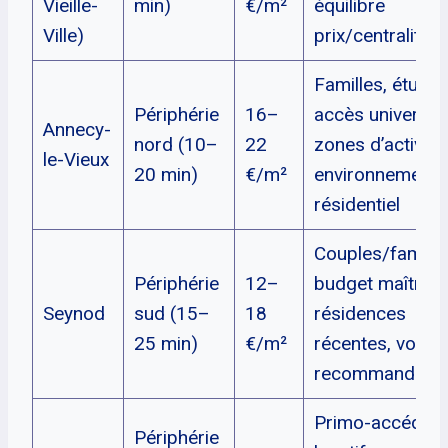
Vieille-
min)
€/m²
équilibre
Ville)
prix/centralité
Familles, étudia
Périphérie
16–
accès université
Annecy-
nord (10–
22
zones d’activité
le-Vieux
20 min)
€/m²
environnement
résidentiel
Couples/famille
Périphérie
12–
budget maîtrisé
Seynod
sud (15–
18
résidences
25 min)
€/m²
récentes, voitur
recommandée
Primo-accédant
Périphérie