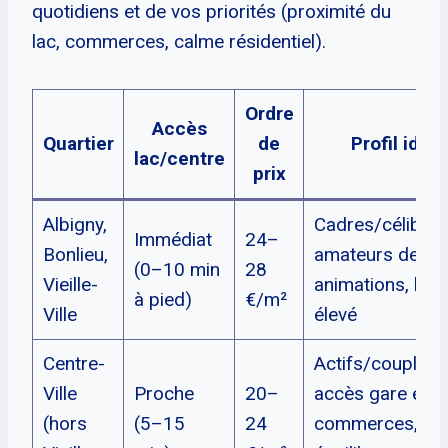
quotidiens et de vos priorités (proximité du
lac, commerces, calme résidentiel).
Ordre
Accès
Quartier
de
Profil idéal
lac/centre
prix
Albigny,
Cadres/célibatai
Immédiat
24–
Bonlieu,
amateurs de lac
(0–10 min
28
Vieille-
animations, bud
à pied)
€/m²
Ville
élevé
Centre-
Actifs/couples,
Ville
Proche
20–
accès gare et
(hors
(5–15
24
commerces,