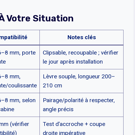
À Votre Situation
patibilité
Notes clés
6–8 mm, porte
Clipsable, recoupable ; vérifier
nte
le jour après installation
6–8 mm,
Lèvre souple, longueur 200–
nte/coulissante
210 cm
6–8 mm, selon
Pairage/polarité à respecter,
cabine
angle précis
mm (vérifier
Test d’accroche + coupe
bilité)
droite impérative