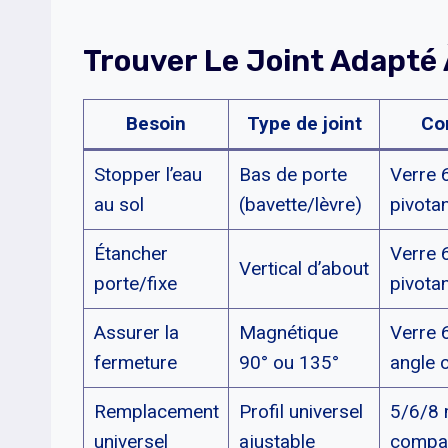
Trouver Le Joint Adapté 
Besoin
Type de joint
Com
Stopper l’eau
Bas de porte
Verre 
au sol
(bavette/lèvre)
pivota
Étancher
Verre 
Vertical d’about
porte/fixe
pivota
Assurer la
Magnétique
Verre 
fermeture
90° ou 135°
angle 
Remplacement
Profil universel
5/6/8 
universel
ajustable
compati