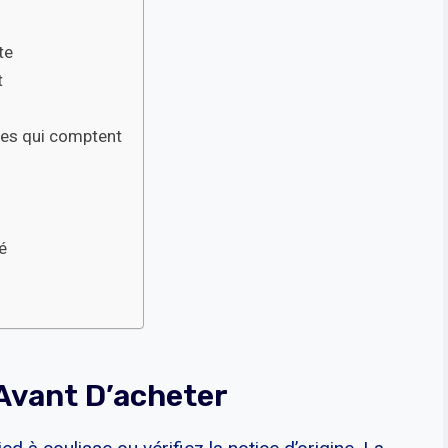
te
t
nces qui comptent
é
Avant D’acheter