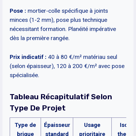
Pose :
mortier-colle spécifique à joints
minces (1-2 mm), pose plus technique
nécessitant formation. Planéité impérative
dès la première rangée.
Prix indicatif :
40 à 80 €/m² matériau seul
(selon épaisseur), 120 à 200 €/m² avec pose
spécialisée.
Tableau Récapitulatif Selon
Type De Projet
Type de
Épaisseur
Usage
Isolat
brique
standard
prioritaire
thermi