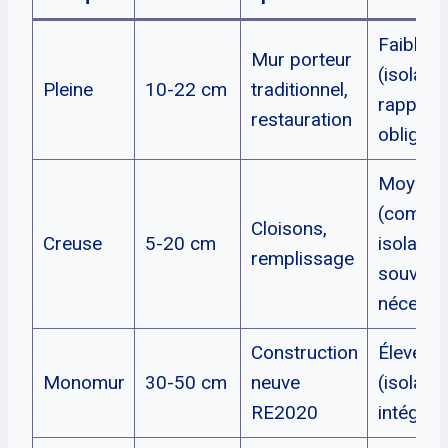
Faible
Mur porteur
(isolatio
Pleine
10-22 cm
traditionnel,
rapport
restauration
obligato
Moyenn
(complé
Cloisons,
Creuse
5-20 cm
isolant
remplissage
souvent
nécessa
Construction
Élevée
Monomur
30-50 cm
neuve
(isolatio
RE2020
intégrée