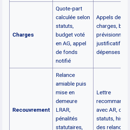
Quote-part
calculée selon
Appels de
statuts,
charges, bud
Charges
budget voté
prévisionnel,
en AG, appel
justificatifs d
de fonds
dépenses
notifié
Relance
amiable puis
mise en
Lettre
demeure
recommandé
Recouvrement
LRAR,
avec AR, copi
pénalités
statuts, histo
statutaires,
des relances