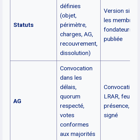
définies
Version signé
(objet,
les membres
Statuts
périmètre,
fondateurs,
charges, AG,
publiée
recouvrement,
dissolution)
Convocation
dans les
délais,
Convocation
quorum
LRAR, feuilles
AG
respecté,
présence, PV
votes
signé
conformes
aux majorités