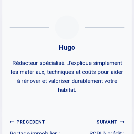
Hugo
Rédacteur spécialisé. J’explique simplement
les matériaux, techniques et coûts pour aider
à rénover et valoriser durablement votre
habitat.
Navigation
PRÉCÉDENT
SUIVANT
Portage immobilier :
SCPI à crédit :