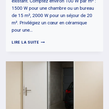
existant. Comptez environ 100 W par m² :
1500 W pour une chambre ou un bureau
de 15 m², 2000 W pour un séjour de 20
m². Privilégiez un cœur en céramique
pour une…
RADIATEUR
LIRE LA SUITE
À
INERTIE
MOBILE
:
LE
BON
CHOIX
POUR
UN
APPOINT
CONFORTABLE