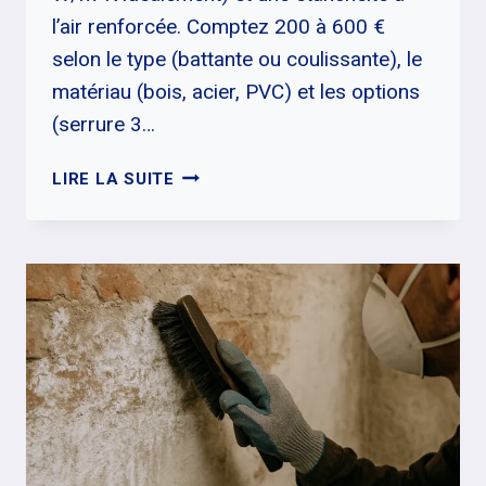
l’air renforcée. Comptez 200 à 600 €
selon le type (battante ou coulissante), le
matériau (bois, acier, PVC) et les options
(serrure 3…
PORTE
LIRE LA SUITE
ISOLANTE
ENTRE
GARAGE
ET
MAISON
:
LE
GUIDE
POUR
BIEN
CHOISIR