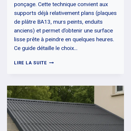
ponçage. Cette technique convient aux
supports déjà relativement plans (plaques
de plâtre BA13, murs peints, enduits
anciens) et permet d’obtenir une surface
lisse prête à peindre en quelques heures.
Ce guide détaille le choix…
ENDUIT
LIRE LA SUITE
DE
LISSAGE
AU
ROULEAU
:
MODE
D’EMPLOI,
CHOIX
ET