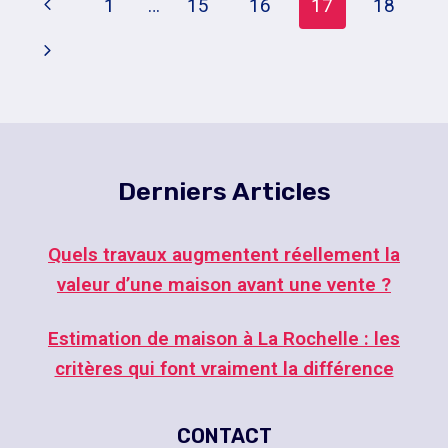
Navigation
Page
1
…
15
16
17
18
DTU,
PIÈCES/M²
De
précédente
Page
ET
Page
PRIX
suivante
Derniers Articles
Quels travaux augmentent réellement la
valeur d’une maison avant une vente ?
Estimation de maison à La Rochelle : les
critères qui font vraiment la différence
CONTACT