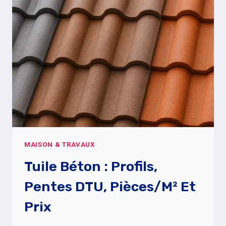
CONFORME
NF
P90-
306
ET
BIEN
CHOISIR
(PRIX,
MATÉRIAUX,
POSE)
MAISON & TRAVAUX
Tuile Béton : Profils,
Pentes DTU, Pièces/m² Et
Prix